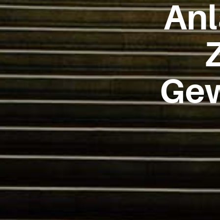
Anl
Gew