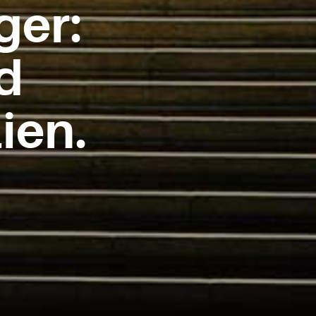
ger:
d
ien.