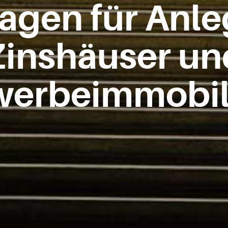
agen für Anle
Zinshäuser un
erbeimmobil