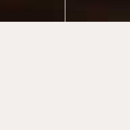
Zinshaus-Magazin
anfordern
Das Zinshaus-Magazin ist ein informatives Lifestyle-
Magazin und bereits in drei Ausgaben erhältlich. Es
wurde von uns gemeinsam mit einem namhaften