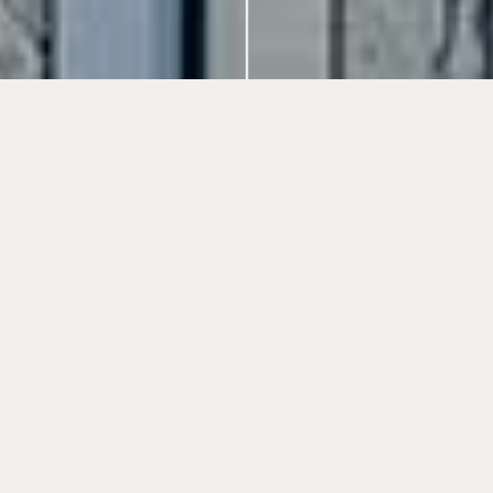
Wien, 1. März 2022
– Die niedrigen Zinsen und die
aktuell hohe Inflation führen weiterhin zu einer sehr
guten Nachfrage nach Anlageimmobilien. Die
Assetklasse Wohnen ist weiterhin Top-Trend. Da
immer mehr Private, Family Offices und Stiftungen ihre
Portfolios diversifizieren, hat
Arnold Immobilien
den
Bereich Gewerbe stark ausgebaut. Aktuell interessant
sind z.B. Investments im systemrelevanten
Einzelhandel, Logistik bzw. Büro. Aber auch Hotels