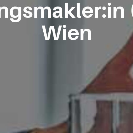
gsmakler:in 
Wien