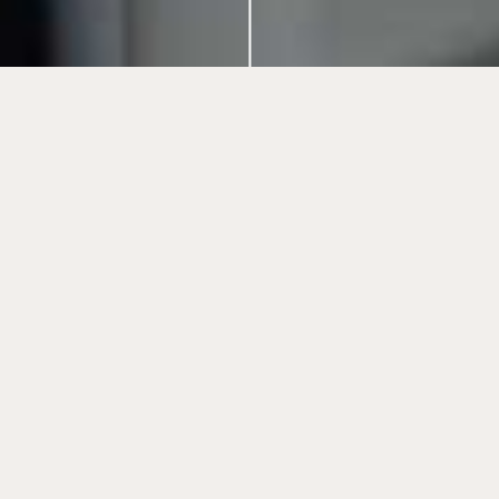
Arnold Immobilien
ist seit 2009 erfolgreich am Markt
tätig und auf die Vermittlung von
Investmentliegenschaften in ganz Europa
spezialisiert. Mit Niederlassungen in Wien, Berlin,
Mailand, Madrid, Lissabon, Prag, Bratislava, Budapest,
Amsterdam und Stockholm zählen wir zu den
führenden Immobilienunternehmen im europäischen
Markt.
Zur Verstärkung unseres Teams in Wien suchen wir